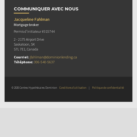
COMMUNIQUER AVEC NOUS
Jacqueline Fahlman
Mortgage broker
Permis d’initiateur #315744
2 - 2175 Airport Drive
Saskatoon, SK
S7L 7E1, Canada
Courriel:
jfahlman@dominionlending.ca
Téléphone:
306-540-5637
© 2026 Centres Hypothécaires Dominion
Conditions d’utilisation
|
Politique de confidentialité