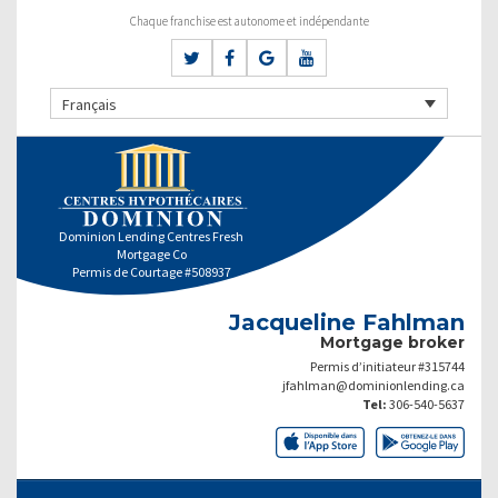
Chaque franchise est autonome et indépendante
Français
Dominion Lending Centres Fresh
Mortgage Co
Permis de Courtage #508937
Jacqueline Fahlman
Mortgage broker
Permis d’initiateur #315744
jfahlman@dominionlending.ca
Tel:
306-540-5637