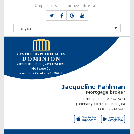
Chaque franchise est autonome et indépendante
Français
Dominion Lending Centres Fresh
Mortgage Co
Permis de Courtage #508937
Jacqueline Fahlman
Mortgage broker
Permis d’initiateur #315744
jfahlman@dominionlending.ca
Tel:
306-540-5637