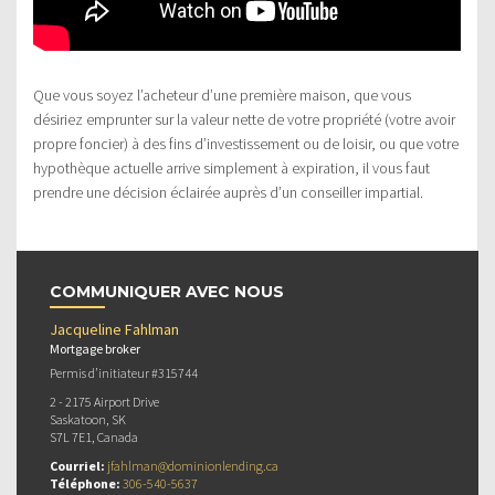
Que vous soyez l’acheteur d’une première maison, que vous
désiriez emprunter sur la valeur nette de votre propriété (votre avoir
propre foncier) à des fins d’investissement ou de loisir, ou que votre
hypothèque actuelle arrive simplement à expiration, il vous faut
prendre une décision éclairée auprès d’un conseiller impartial.
COMMUNIQUER AVEC NOUS
Jacqueline Fahlman
Mortgage broker
Permis d’initiateur #315744
2 - 2175 Airport Drive
Saskatoon, SK
S7L 7E1, Canada
Courriel:
jfahlman@dominionlending.ca
Téléphone:
306-540-5637