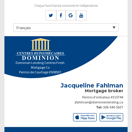
Chaque franchise est autonome et indépendante
Français
Dominion Lending Centres Fresh
Mortgage Co
Permis de Courtage #508937
Jacqueline Fahlman
Mortgage broker
Permis d’initiateur #315744
jfahlman@dominionlending.ca
Tel:
306-540-5637