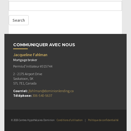
COMMUNIQUER AVEC NOUS
Jacqueline Fahlman
Mortgage broker
Permis d’initiateur #315744
2 - 2175 Airport Drive
Saskatoon, SK
S7L 7E1, Canada
Courriel:
jfahlman@dominionlending.ca
Téléphone:
306-540-5637
© 2026 Centres Hypothécaires Dominion
Conditions d’utilisation
|
Politique de confidentialité