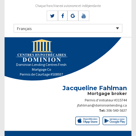
Chaque franchise est autonome et indépendante
Français
Dominion Lending Centres Fresh
Mortgage Co
Permis de Courtage #508937
Jacqueline Fahlman
Mortgage broker
Permis d’initiateur #315744
jfahlman@dominionlending.ca
Tel:
306-540-5637